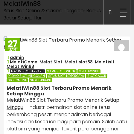
MelatiWin88
Skip
to
Situs Slot Online & Casino Tergacor Bonus
content
Besar Setiap Hari
27
JAN
2026
admin
MelatiGame
,
MelatiSlot
,
Melatislot88
,
Melatislt
,
MelatiWin88
FORUM SLOT TERBARU
GAME SLOT ONLINE
MELATIWIN88
PROMO SLOT MINGGUAN
SITUS SLOT TERPERCAYA
SLOT GACOR
SLOT ONLINE
SLOT TERBARU
MelatiWin88 Slot Terbaru Promo Menarik
Setiap Minggu
MelatiWin88 Slot Terbaru Promo Menarik Setiap
Minggu
– Industri permainan
slot online
terus
berkembang pesat, menghadirkan berbagai
inovasi dan keseruan bagi para pemain. Salah satu
platform yang menjadi favorit para penggemar