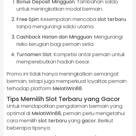
Bonus Deposit Mingguan
: Tambahan saldo
untuk meningkatkan modal bermain.
Free Spin
: Kesempatan mencoba
slot terbaru
tanpa mengurangi saldo utama.
Cashback Harian dan Mingguan
: Mengurangi
risiko kerugian bagi pemain setia.
Turnamen Slot
: Kompetisi antar pemain untuk
memperebutkan hadiah besar.
Promo ini tidak hanya meningkatkan semangat
bermain, tetapi juga memperkuat loyalitas pemain
terhadap platform
MelatiWin88
.
Tips Memilih Slot Terbaru yang Gacor
Untuk mendapatkan pengalaman bermain yang
optimal di
MelatiWin88
, pemain perlu mengetahui
cara memilih
slot terbaru
yang
gacor
. Berikut
beberapa tipsnya: