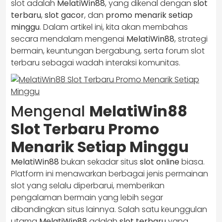
slot adalah
MelatiWin88
, yang dikenal dengan
slot
terbaru
,
slot gacor
, dan
promo menarik setiap
minggu
. Dalam artikel ini, kita akan membahas
secara mendalam mengenai
MelatiWin88
, strategi
bermain, keuntungan bergabung, serta forum slot
terbaru sebagai wadah interaksi komunitas.
Mengenal
MelatiWin88
Slot Terbaru Promo
Menarik Setiap Minggu
MelatiWin88
bukan sekadar situs
slot online
biasa.
Platform ini menawarkan berbagai jenis permainan
slot yang selalu diperbarui, memberikan
pengalaman bermain yang lebih segar
dibandingkan situs lainnya. Salah satu keunggulan
utama
MelatiWin88
adalah
slot terbaru
yang