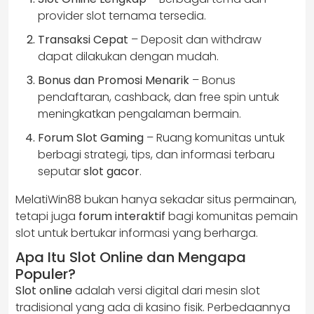
provider slot ternama tersedia.
Transaksi Cepat
– Deposit dan withdraw
dapat dilakukan dengan mudah.
Bonus dan Promosi Menarik
– Bonus
pendaftaran, cashback, dan free spin untuk
meningkatkan pengalaman bermain.
Forum Slot Gaming
– Ruang komunitas untuk
berbagi strategi, tips, dan informasi terbaru
seputar
slot gacor
.
MelatiWin88 bukan hanya sekadar situs permainan,
tetapi juga
forum interaktif
bagi komunitas pemain
slot untuk bertukar informasi yang berharga.
Apa Itu Slot Online dan Mengapa
Populer?
Slot online
adalah versi digital dari mesin slot
tradisional yang ada di kasino fisik. Perbedaannya