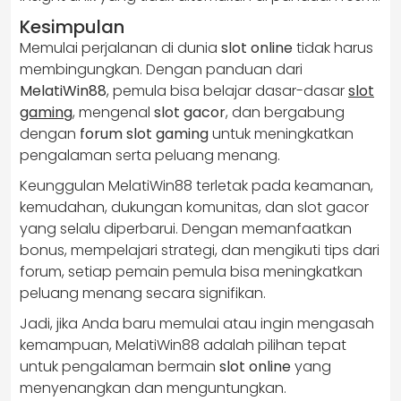
Kesimpulan
Memulai perjalanan di dunia
slot online
tidak harus
membingungkan. Dengan panduan dari
MelatiWin88
, pemula bisa belajar dasar-dasar
slot
gaming
, mengenal
slot gacor
, dan bergabung
dengan
forum slot gaming
untuk meningkatkan
pengalaman serta peluang menang.
Keunggulan MelatiWin88 terletak pada keamanan,
kemudahan, dukungan komunitas, dan slot gacor
yang selalu diperbarui. Dengan memanfaatkan
bonus, mempelajari strategi, dan mengikuti tips dari
forum, setiap pemain pemula bisa meningkatkan
peluang menang secara signifikan.
Jadi, jika Anda baru memulai atau ingin mengasah
kemampuan, MelatiWin88 adalah pilihan tepat
untuk pengalaman bermain
slot online
yang
menyenangkan dan menguntungkan.