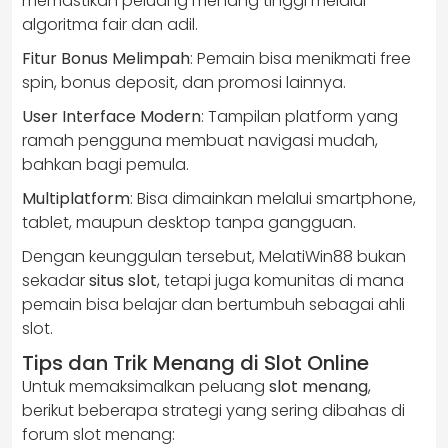
memastikan peluang menang tinggi melalui
algoritma fair dan adil.
Fitur Bonus Melimpah
: Pemain bisa menikmati free
spin, bonus deposit, dan promosi lainnya.
User Interface Modern
: Tampilan platform yang
ramah pengguna membuat navigasi mudah,
bahkan bagi pemula.
Multiplatform
: Bisa dimainkan melalui smartphone,
tablet, maupun desktop tanpa gangguan.
Dengan keunggulan tersebut, MelatiWin88 bukan
sekadar
situs slot
, tetapi juga komunitas di mana
pemain bisa belajar dan bertumbuh sebagai ahli
slot.
Tips dan Trik Menang di Slot Online
Untuk memaksimalkan peluang
slot menang
,
berikut beberapa strategi yang sering dibahas di
forum slot menang: