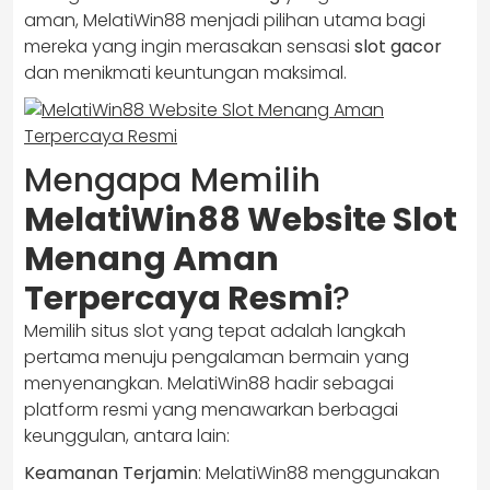
aman, MelatiWin88 menjadi pilihan utama bagi
mereka yang ingin merasakan sensasi
slot gacor
dan menikmati keuntungan maksimal.
Mengapa Memilih
MelatiWin88 Website Slot
Menang Aman
Terpercaya Resmi
?
Memilih situs slot yang tepat adalah langkah
pertama menuju pengalaman bermain yang
menyenangkan. MelatiWin88 hadir sebagai
platform resmi yang menawarkan berbagai
keunggulan, antara lain:
Keamanan Terjamin
: MelatiWin88 menggunakan