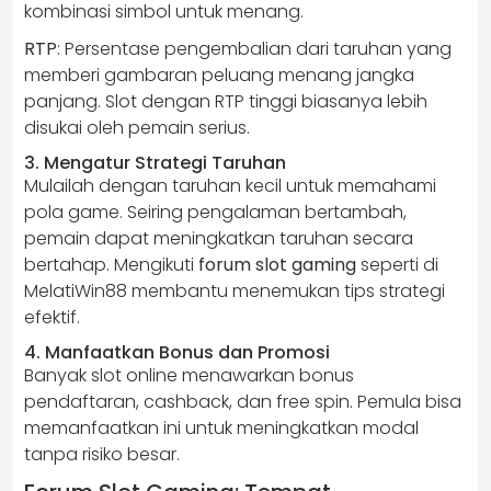
kombinasi simbol untuk menang.
RTP
: Persentase pengembalian dari taruhan yang
memberi gambaran peluang menang jangka
panjang. Slot dengan RTP tinggi biasanya lebih
disukai oleh pemain serius.
3. Mengatur Strategi Taruhan
Mulailah dengan taruhan kecil untuk memahami
pola game. Seiring pengalaman bertambah,
pemain dapat meningkatkan taruhan secara
bertahap. Mengikuti
forum slot gaming
seperti di
MelatiWin88 membantu menemukan tips strategi
efektif.
4. Manfaatkan Bonus dan Promosi
Banyak slot online menawarkan bonus
pendaftaran, cashback, dan free spin. Pemula bisa
memanfaatkan ini untuk meningkatkan modal
tanpa risiko besar.