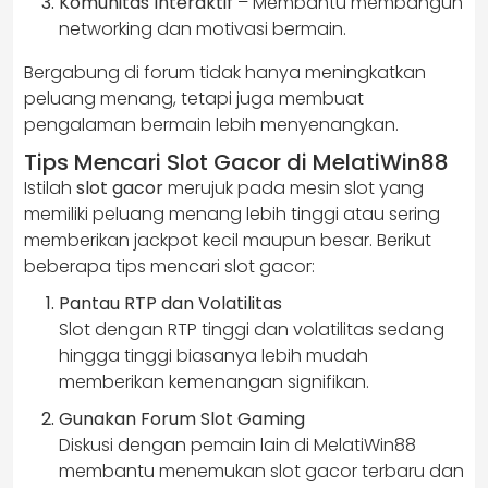
Komunitas Interaktif
– Membantu membangun
networking dan motivasi bermain.
Bergabung di forum tidak hanya meningkatkan
peluang menang, tetapi juga membuat
pengalaman bermain lebih menyenangkan.
Tips Mencari Slot Gacor di MelatiWin88
Istilah
slot gacor
merujuk pada mesin slot yang
memiliki peluang menang lebih tinggi atau sering
memberikan jackpot kecil maupun besar. Berikut
beberapa tips mencari slot gacor:
Pantau RTP dan Volatilitas
Slot dengan RTP tinggi dan volatilitas sedang
hingga tinggi biasanya lebih mudah
memberikan kemenangan signifikan.
Gunakan Forum Slot Gaming
Diskusi dengan pemain lain di MelatiWin88
membantu menemukan slot gacor terbaru dan