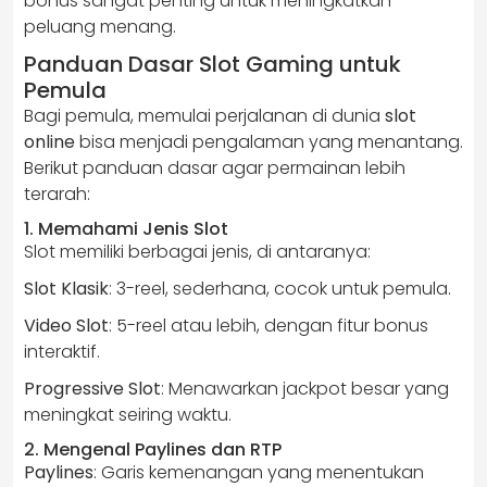
bonus sangat penting untuk meningkatkan
peluang menang.
Panduan Dasar Slot Gaming untuk
Pemula
Bagi pemula, memulai perjalanan di dunia
slot
online
bisa menjadi pengalaman yang menantang.
Berikut panduan dasar agar permainan lebih
terarah:
1. Memahami Jenis Slot
Slot memiliki berbagai jenis, di antaranya:
Slot Klasik
: 3-reel, sederhana, cocok untuk pemula.
Video Slot
: 5-reel atau lebih, dengan fitur bonus
interaktif.
Progressive Slot
: Menawarkan jackpot besar yang
meningkat seiring waktu.
2. Mengenal Paylines dan RTP
Paylines
: Garis kemenangan yang menentukan