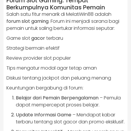
Forum Slot Gaming: Tempat
Berkumpulnya Komunitas Pemain
Salah satu fitur menarik di MelatiWin88 adalah
forum slot gaming
. Forum ini menjadi sarana bagi
pemain untuk saling bertukar informasi seputar:
Game slot
gacor
terbaru
Strategi bermain efektif
Review provider slot populer
Tips mengatur modal agar tetap aman
Diskusi tentang jackpot dan peluang menang
Keuntungan bergabung di forum:
Belajar dari Pemain Berpengalaman
– Pemula
dapat mempercepat proses belajar.
Update Informasi Game
– Mendapat kabar
terbaru tentang slot gacor dan promo eksklusif.