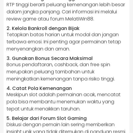
RTP tinggi berarti peluang kemenangan lebih besar
dalam jangka panjang. Cari informasi ini melalui
review game atau forum MelatiWin88.
2. Kelola Bankroll dengan Bijak
Tetapkan batas harian untuk modal dan jangan
terbawa emosi. Ini penting agar permainan tetap
menyenangkan dan aman.
3. Gunakan Bonus Secara Maksimal
Bonus pendaftaran, cashback, dan free spin
merupakan peluang tambahan untuk
meningkatkan kemenangan tanpa risiko tinggi.
4. Catat Pola Kemenangan
Meskipun slot adalah permainan acak, mencatat
pola bisa membantu menemukan waktu yang
tepat untuk menaikkan taruhan.
5. Belajar dari Forum Slot Gaming
Diskusi dengan pemain lain sering memberikan
insight unik yang tidak ditemukan di panduan resmi.