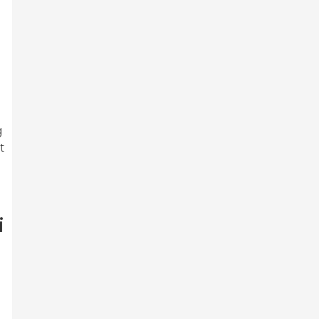
g
t
i