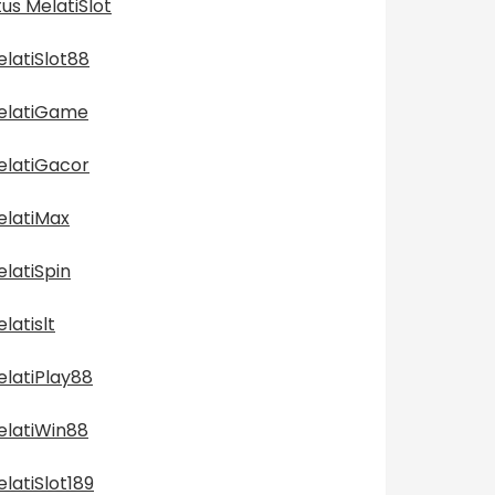
tus MelatiSlot
latiSlot88
elatiGame
elatiGacor
elatiMax
latiSpin
latislt
latiPlay88
elatiWin88
latiSlot189