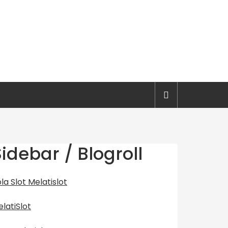
idebar / Blogroll
la Slot Melatislot
latiSlot