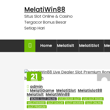
Skip
MelatiWin88
to
content
Situs Slot Online & Casino
Tergacor Bonus Besar
Setiap Hari
Home
Melatislt
MelatiSlot
Me
21
JAN
2026
admin
MelatiGame
,
MelatiSlot
,
Melatislot88
,
Melatislt
,
MelatiWin88
BONUS SLOT ONLINE
LIVE DEALER SLOT
LIVE SLOT RESMI
MELATIWIN88
SLOT GACOR
SLOT MAXWIN
SLOT ONLINE
SLOT PREMIUM