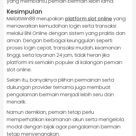
yang membantu pemain bermain lebih lama.
Kesimpulan
MelatiWin88 merupakan
platform slot online
yang
menawarkan kemudahan login serta transaksi
melalui BNI Online dengan sistem yang praktis dan
aman. Dengan berbagai keunggulan seperti
proses login cepat, transaksi mudah, keamanan
tinggi, serta layanan 24 jam, tidak heran jika
platform ini semakin populer di kalangan pemain
slot online.
Selain itu, banyaknya pilihan permainan serta
dukungan provider ternama juga membuat
pengalaman bermain menjadi lebih seru dan
menarik.
Namun demikian, pemain tetap perlu
memperhatikan keamanan akun serta mengelola
modal dengan bijak agar pengalaman bermain
tetap menyenangkan.