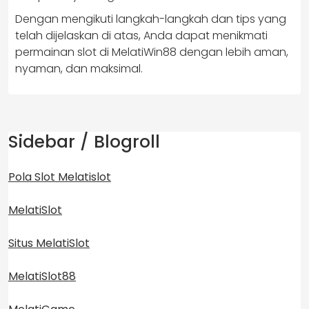
Dengan mengikuti langkah-langkah dan tips yang
telah dijelaskan di atas, Anda dapat menikmati
permainan slot di MelatiWin88 dengan lebih aman,
nyaman, dan maksimal.
Sidebar / Blogroll
Pola Slot Melatislot
MelatiSlot
Situs MelatiSlot
MelatiSlot88