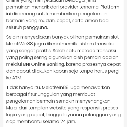
online yang menyediakan berbagai jenis
permainan menarik dari provider ternama. Platform
ini dirancang untuk memberikan pengalaman
bermain yang mudah, cepat, serta aman bagi
seluruh pengguna.
Selain menyediakan banyak pilihan permainan slot,
MelatiWin88 juga dikenal memiliki sistem transaksi
yang sangat praktis. Salah satu metode transaksi
yang paling sering digunakan oleh pemain adalah
melalui
BNI Online Banking
, karena prosesnya cepat
dan dapat dilakukan kapan saja tanpa harus pergi
ke ATM.
Tidak hanya itu, MelatiWin88 juga menawarkan
berbagai fitur unggulan yang membuat
pengalaman bermain semakin menyenangkan.
Mulai dari tampilan website yang responsif, proses
login yang cepat, hingga layanan pelanggan yang
siap membantu selama 24 jam.