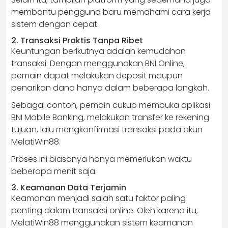
membantu pengguna baru memahami cara kerja
sistem dengan cepat.
2. Transaksi Praktis Tanpa Ribet
Keuntungan berikutnya adalah kemudahan
transaksi. Dengan menggunakan BNI Online,
pemain dapat melakukan deposit maupun
penarikan dana hanya dalam beberapa langkah.
Sebagai contoh, pemain cukup membuka aplikasi
BNI Mobile Banking, melakukan transfer ke rekening
tujuan, lalu mengkonfirmasi transaksi pada akun
MelatiWin88.
Proses ini biasanya hanya memerlukan waktu
beberapa menit saja.
3. Keamanan Data Terjamin
Keamanan menjadi salah satu faktor paling
penting dalam transaksi online. Oleh karena itu,
MelatiWin88 menggunakan sistem keamanan