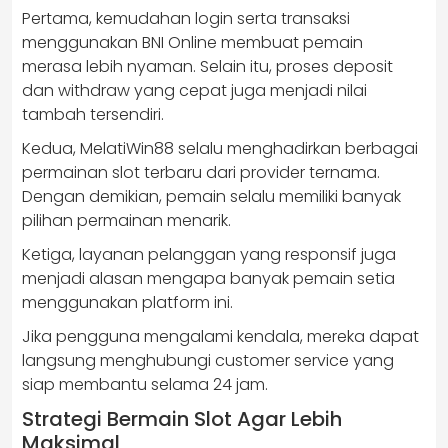
Pertama, kemudahan login serta transaksi
menggunakan BNI Online membuat pemain
merasa lebih nyaman. Selain itu, proses deposit
dan withdraw yang cepat juga menjadi nilai
tambah tersendiri.
Kedua, MelatiWin88 selalu menghadirkan berbagai
permainan slot terbaru dari provider ternama.
Dengan demikian, pemain selalu memiliki banyak
pilihan permainan menarik.
Ketiga, layanan pelanggan yang responsif juga
menjadi alasan mengapa banyak pemain setia
menggunakan platform ini.
Jika pengguna mengalami kendala, mereka dapat
langsung menghubungi customer service yang
siap membantu selama 24 jam.
Strategi Bermain Slot Agar Lebih
Maksimal