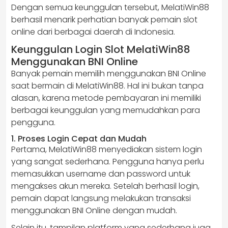
Dengan semua keunggulan tersebut, MelatiWin88
berhasil menarik perhatian banyak pemain slot
online dari berbagai daerah di Indonesia.
Keunggulan Login Slot MelatiWin88
Menggunakan BNI Online
Banyak pemain memilih menggunakan BNI Online
saat bermain di MelatiWin88. Hal ini bukan tanpa
alasan, karena metode pembayaran ini memiliki
berbagai keunggulan yang memudahkan para
pengguna.
1. Proses Login Cepat dan Mudah
Pertama, MelatiWin88 menyediakan sistem login
yang sangat sederhana. Pengguna hanya perlu
memasukkan username dan password untuk
mengakses akun mereka. Setelah berhasil login,
pemain dapat langsung melakukan transaksi
menggunakan BNI Online dengan mudah.
Selain itu, tampilan platform yang sederhana juga