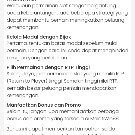
Walaupun permainan slot sangat bergantung
pada keberuntungan, ada beberapa strategi yang
dapat membantu pemain meningkatkan peluang
kemenangan.
Kelola Modal dengan Bijak
Pertama, tentukan batas modal sebelum mulai
bermain. Dengan cara ini, Anda dapat menghindari
kerugian yang berlebihan.
Pilih Permainan dengan RTP Tinggi
Selanjutnya, pilih permainan slot yang memiliki RTP
(Return to Player) tinggi. Semakin tinggi nilai RTP,
semakin besar peluang pemain mendapatkan
kemenangan.
Manfaatkan Bonus dan Promo
Selain itu, jangan lupa memanfaatkan berbagai
bonus dan promo yang tersedia di MelatiWin88.
Bonus ini dapat memberikan tambahan saldo