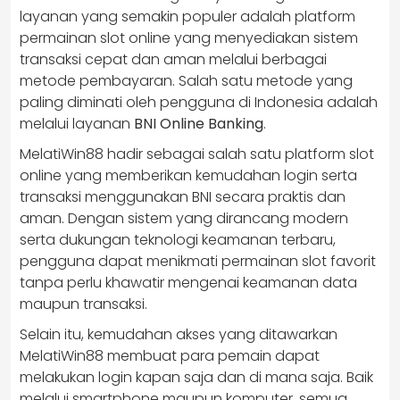
layanan yang semakin populer adalah platform
permainan slot online yang menyediakan sistem
transaksi cepat dan aman melalui berbagai
metode pembayaran. Salah satu metode yang
paling diminati oleh pengguna di Indonesia adalah
melalui layanan
BNI Online Banking
.
MelatiWin88 hadir sebagai salah satu platform slot
online yang memberikan kemudahan login serta
transaksi menggunakan BNI secara praktis dan
aman. Dengan sistem yang dirancang modern
serta dukungan teknologi keamanan terbaru,
pengguna dapat menikmati permainan slot favorit
tanpa perlu khawatir mengenai keamanan data
maupun transaksi.
Selain itu, kemudahan akses yang ditawarkan
MelatiWin88 membuat para pemain dapat
melakukan login kapan saja dan di mana saja. Baik
melalui smartphone maupun komputer, semua