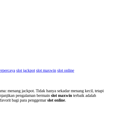
terpercaya
slot jackpot
slot maxwin
slot online
utama: menang jackpot. Tidak hanya sekadar menang kecil, tetapi
enjanjikan pengalaman bermain
slot maxwin
terbaik adalah
 favorit bagi para penggemar
slot online
.