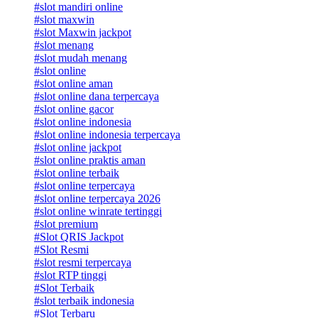
#slot mandiri online
#slot maxwin
#slot Maxwin jackpot
#slot menang
#slot mudah menang
#slot online
#slot online aman
#slot online dana terpercaya
#slot online gacor
#slot online indonesia
#slot online indonesia terpercaya
#slot online jackpot
#slot online praktis aman
#slot online terbaik
#slot online terpercaya
#slot online terpercaya 2026
#slot online winrate tertinggi
#slot premium
#Slot QRIS Jackpot
#Slot Resmi
#slot resmi terpercaya
#slot RTP tinggi
#Slot Terbaik
#slot terbaik indonesia
#Slot Terbaru