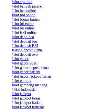
#slot apk ovo
#slot banyak promo
#slot bca online
#slot bni online
#slot bonus harian
#slot bri gacor
#slot bri online
#slot BSI online
#slot depo bca
#slot deposit bni
#slot deposit BSI
#Slot Deposit Dana
#slot deposit ovo
#slot gacor
#slot gacor 2026
#slot gacor deposit dana
#slot gacor hari ini
#slot gacor jackpot harian
#slot gaming
#slot gampang menang
#Slot Indonesia
#slot jackpot
#slot jackpot besar
#slot jackpot harian
#slot jackpot terbesar