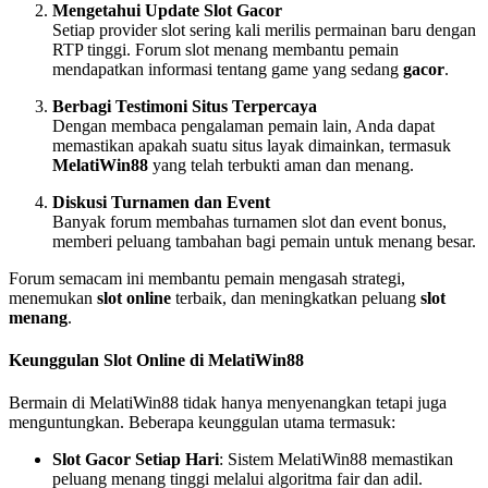
Mengetahui Update Slot Gacor
Setiap provider slot sering kali merilis permainan baru dengan
RTP tinggi. Forum slot menang membantu pemain
mendapatkan informasi tentang game yang sedang
gacor
.
Berbagi Testimoni Situs Terpercaya
Dengan membaca pengalaman pemain lain, Anda dapat
memastikan apakah suatu situs layak dimainkan, termasuk
MelatiWin88
yang telah terbukti aman dan menang.
Diskusi Turnamen dan Event
Banyak forum membahas turnamen slot dan event bonus,
memberi peluang tambahan bagi pemain untuk menang besar.
Forum semacam ini membantu pemain mengasah strategi,
menemukan
slot online
terbaik, dan meningkatkan peluang
slot
menang
.
Keunggulan Slot Online di MelatiWin88
Bermain di MelatiWin88 tidak hanya menyenangkan tetapi juga
menguntungkan. Beberapa keunggulan utama termasuk:
Slot Gacor Setiap Hari
: Sistem MelatiWin88 memastikan
peluang menang tinggi melalui algoritma fair dan adil.