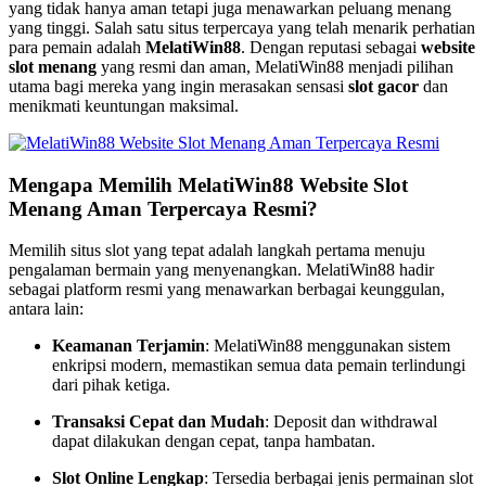
yang tidak hanya aman tetapi juga menawarkan peluang menang
yang tinggi. Salah satu situs terpercaya yang telah menarik perhatian
para pemain adalah
MelatiWin88
. Dengan reputasi sebagai
website
slot menang
yang resmi dan aman, MelatiWin88 menjadi pilihan
utama bagi mereka yang ingin merasakan sensasi
slot gacor
dan
menikmati keuntungan maksimal.
Mengapa Memilih
MelatiWin88 Website Slot
Menang Aman Terpercaya Resmi
?
Memilih situs slot yang tepat adalah langkah pertama menuju
pengalaman bermain yang menyenangkan. MelatiWin88 hadir
sebagai platform resmi yang menawarkan berbagai keunggulan,
antara lain:
Keamanan Terjamin
: MelatiWin88 menggunakan sistem
enkripsi modern, memastikan semua data pemain terlindungi
dari pihak ketiga.
Transaksi Cepat dan Mudah
: Deposit dan withdrawal
dapat dilakukan dengan cepat, tanpa hambatan.
Slot Online Lengkap
: Tersedia berbagai jenis permainan slot