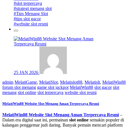
#slot terpercaya
#strategi menang slot
#Tips Menang Slot
#tips slot gacor
#website slot resmi
25
JAN
2026
admin
MelatiGame
,
MelatiSlot
,
Melatislot88
,
Melatislt
,
MelatiWin88
forum slot menang
game slot jackpot
MelatiWin88
slot gacor
slot
menang
slot online
slot terpercaya
website slot resmi
MelatiWin88 Website Slot Menang Aman Terpercaya Resmi
MelatiWin88 Website Slot Menang Aman Terpercaya Resmi
–
Dalam era digital saat ini, permainan
slot online
semakin populer di
kalangan penggemar judi daring. Banyak pemain mencari platform