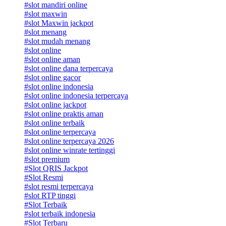
#slot mandiri online
#slot maxwin
#slot Maxwin jackpot
#slot menang
#slot mudah menang
#slot online
#slot online aman
#slot online dana terpercaya
#slot online gacor
#slot online indonesia
#slot online indonesia terpercaya
#slot online jackpot
#slot online praktis aman
#slot online terbaik
#slot online terpercaya
#slot online terpercaya 2026
#slot online winrate tertinggi
#slot premium
#Slot QRIS Jackpot
#Slot Resmi
#slot resmi terpercaya
#slot RTP tinggi
#Slot Terbaik
#slot terbaik indonesia
#Slot Terbaru