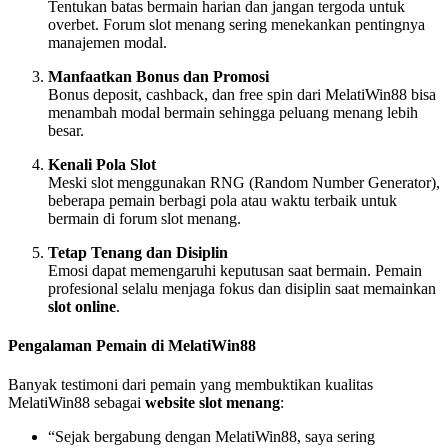
Tentukan batas bermain harian dan jangan tergoda untuk
overbet. Forum slot menang sering menekankan pentingnya
manajemen modal.
Manfaatkan Bonus dan Promosi
Bonus deposit, cashback, dan free spin dari MelatiWin88 bisa
menambah modal bermain sehingga peluang menang lebih
besar.
Kenali Pola Slot
Meski slot menggunakan RNG (Random Number Generator),
beberapa pemain berbagi pola atau waktu terbaik untuk
bermain di forum slot menang.
Tetap Tenang dan Disiplin
Emosi dapat memengaruhi keputusan saat bermain. Pemain
profesional selalu menjaga fokus dan disiplin saat memainkan
slot online
.
Pengalaman Pemain di MelatiWin88
Banyak testimoni dari pemain yang membuktikan kualitas
MelatiWin88 sebagai
website slot menang
:
“Sejak bergabung dengan MelatiWin88, saya sering