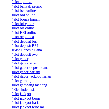
#slot apk ovo
#slot banyak promo
#slot bca online
#slot bni online
#slot bonus harian
#slot bri gacor
#slot bri online
#slot BSI online
#slot depo bca
#slot deposit bni
#slot deposit BSI
#Slot Deposit Dana
#slot deposit ovo
#slot gacor
#slot gacor 2026
#slot gacor deposit dana
#slot gacor hari ini
#slot gacor jackpot harian
#slot gaming
#slot gampang menang
#Slot Indonesia
#slot jackpot
#slot jackpot besar
#slot jackpot harian
#slot jackpot terbesar