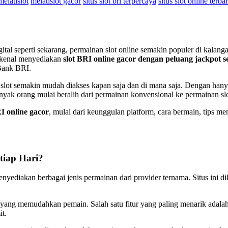
melatislot
melatislot gacor
situs slot bri terpercaya
situs slot online terba
gital seperti sekarang, permainan slot online semakin populer di kalan
dikenal menyediakan
slot BRI online gacor dengan peluang jackpot se
Bank BRI.
n slot semakin mudah diakses kapan saja dan di mana saja. Dengan ha
nyak orang mulai beralih dari permainan konvensional ke permainan slo
RI online gacor
, mulai dari keunggulan platform, cara bermain, tips me
tiap Hari
?
nyediakan berbagai jenis permainan dari provider ternama. Situs ini
n yang memudahkan pemain. Salah satu fitur yang paling menarik adala
t.