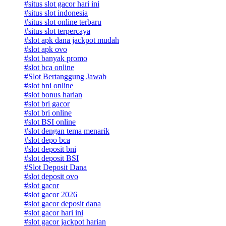
#situs slot gacor hari ini
#situs slot indonesia
#situs slot online terbaru
#situs slot terpercaya
#slot apk dana jackpot mudah
#slot apk ovo
#slot banyak promo
#slot bca online
#Slot Bertanggung Jawab
#slot bni online
#slot bonus harian
#slot bri gacor
#slot bri online
#slot BSI online
#slot dengan tema menarik
#slot depo bca
#slot deposit bni
#slot deposit BSI
#Slot Deposit Dana
#slot deposit ovo
#slot gacor
#slot gacor 2026
#slot gacor deposit dana
#slot gacor hari ini
#slot gacor jackpot harian