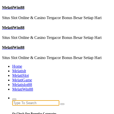
Skip
MelatiWin88
to
content
Situs Slot Online & Casino Tergacor Bonus Besar Setiap Hari
MelatiWin88
Situs Slot Online & Casino Tergacor Bonus Besar Setiap Hari
MelatiWin88
Situs Slot Online & Casino Tergacor Bonus Besar Setiap Hari
Home
Melatislt
MelatiSlot
MelatiGame
Melatislot88
MelatiWin88
Search
for:
Or Check Our Popuplar Categories...