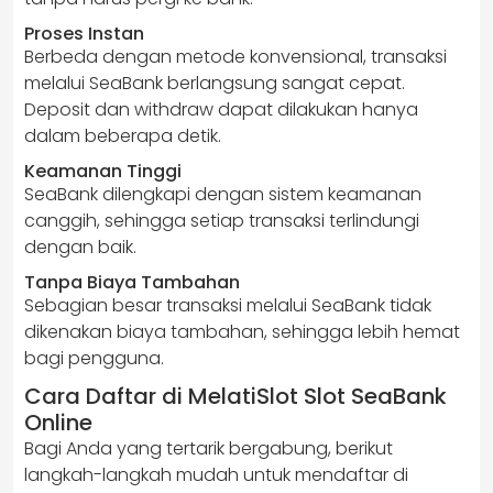
Proses Instan
Berbeda dengan metode konvensional, transaksi
melalui SeaBank berlangsung sangat cepat.
Deposit dan withdraw dapat dilakukan hanya
dalam beberapa detik.
Keamanan Tinggi
SeaBank dilengkapi dengan sistem keamanan
canggih, sehingga setiap transaksi terlindungi
dengan baik.
Tanpa Biaya Tambahan
Sebagian besar transaksi melalui SeaBank tidak
dikenakan biaya tambahan, sehingga lebih hemat
bagi pengguna.
Cara Daftar di MelatiSlot Slot SeaBank
Online
Bagi Anda yang tertarik bergabung, berikut
langkah-langkah mudah untuk mendaftar di