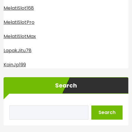
MelatiSlot168
MelatiSlotPro
MelatiSlotMax
LapakJitu78
KoinJp199
Search
Search