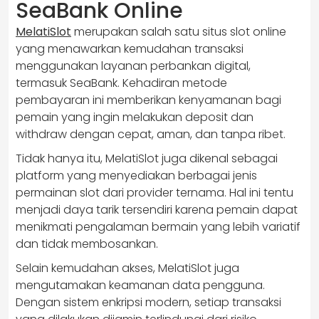
SeaBank Online
MelatiSlot
merupakan salah satu situs slot online
yang menawarkan kemudahan transaksi
menggunakan layanan perbankan digital,
termasuk SeaBank. Kehadiran metode
pembayaran ini memberikan kenyamanan bagi
pemain yang ingin melakukan deposit dan
withdraw dengan cepat, aman, dan tanpa ribet.
Tidak hanya itu, MelatiSlot juga dikenal sebagai
platform yang menyediakan berbagai jenis
permainan slot dari provider ternama. Hal ini tentu
menjadi daya tarik tersendiri karena pemain dapat
menikmati pengalaman bermain yang lebih variatif
dan tidak membosankan.
Selain kemudahan akses, MelatiSlot juga
mengutamakan keamanan data pengguna.
Dengan sistem enkripsi modern, setiap transaksi