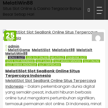
MelatiWin88
Skip
to
Situs Slot Online & Casino Tergacor Bonus
content
Besar Setiap Hari
25
MAR
2026
admin
MelatiGame
,
MelatiSlot
,
Melatislot88
,
Melatislt
,
MelatiWin88
BONUS SLOT
JUDI SLOT ONLINE
MELATISLOT
SEABAYNK SLOT
SITUS SLOT INDONESIA
SLOT GACOR
SLOT MUDAH MENANG
SLOT ONLINE
SLOT TERBAIK INDONESIA
SLOT TERPERCAYA
MelatiSlot Slot SeaBank Online Situs
Terpercaya Indonesia
MelatiSlot Slot SeaBank Online Situs Terpercaya
Indonesia
– Dalam perkembangan dunia digital
yang semakin pesat, industri hiburan berbasis
online turut mengalami pertumbuhan signifikan,
termasuk permainan slot online. Di Indonesia, minat