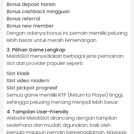
Bonus deposit harian
Bonus cashback mingguan
Bonus referral
Bonus new member
Dengan adanya bonus ini, pemain memiliki peluang
lebih besar untuk meraih kemenangan.
3. Pilihan Game Lengkap
MelatiSlot menyediakan berbagai jenis permainan
slot dari provider populer seperti:
Slot klasik
Slot video modern
Slot jackpot progresif
Semua game memiliki RTP (Return to Player) tinggi,
sehingga peluang menang menjadi lebih besar.
4. Tampilan User-Friendly
Website MelatiSlot dirancang dengan tampilan
sederhana dan mudah digunakan, baik oleh
pemula maupun pemain berpengalaman. Navigasi