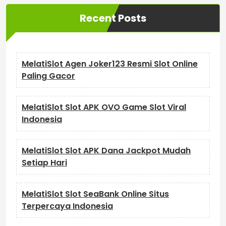
Recent Posts
MelatiSlot Agen Joker123 Resmi Slot Online
Paling Gacor
MelatiSlot Slot APK OVO Game Slot Viral
Indonesia
MelatiSlot Slot APK Dana Jackpot Mudah
Setiap Hari
MelatiSlot Slot SeaBank Online Situs
Terpercaya Indonesia