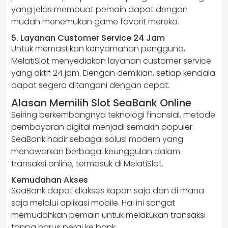
yang jelas membuat pemain dapat dengan
mudah menemukan game favorit mereka.
5. Layanan Customer Service 24 Jam
Untuk memastikan kenyamanan pengguna,
MelatiSlot menyediakan layanan customer service
yang aktif 24 jam. Dengan demikian, setiap kendala
dapat segera ditangani dengan cepat.
Alasan Memilih Slot SeaBank Online
Seiring berkembangnya teknologi finansial, metode
pembayaran digital menjadi semakin populer.
SeaBank hadir sebagai solusi modern yang
menawarkan berbagai keunggulan dalam
transaksi online, termasuk di MelatiSlot.
Kemudahan Akses
SeaBank dapat diakses kapan saja dan di mana
saja melalui aplikasi mobile. Hal ini sangat
memudahkan pemain untuk melakukan transaksi
tanpa harus pergi ke bank.