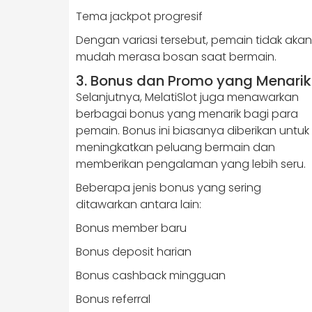
Tema jackpot progresif
Dengan variasi tersebut, pemain tidak akan
mudah merasa bosan saat bermain.
3. Bonus dan Promo yang Menarik
Selanjutnya, MelatiSlot juga menawarkan
berbagai bonus yang menarik bagi para
pemain. Bonus ini biasanya diberikan untuk
meningkatkan peluang bermain dan
memberikan pengalaman yang lebih seru.
Beberapa jenis bonus yang sering
ditawarkan antara lain:
Bonus member baru
Bonus deposit harian
Bonus cashback mingguan
Bonus referral