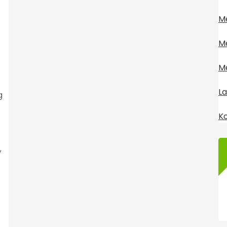
Me
Me
Me
L
g
Ko
,