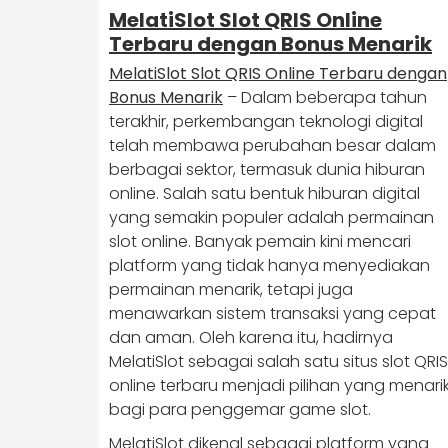
MelatiSlot Slot QRIS Online
Terbaru dengan Bonus Menarik
MelatiSlot Slot QRIS Online Terbaru dengan
Bonus Menarik
– Dalam beberapa tahun
terakhir, perkembangan teknologi digital
telah membawa perubahan besar dalam
berbagai sektor, termasuk dunia hiburan
online. Salah satu bentuk hiburan digital
yang semakin populer adalah permainan
slot online. Banyak pemain kini mencari
platform yang tidak hanya menyediakan
permainan menarik, tetapi juga
menawarkan sistem transaksi yang cepat
dan aman. Oleh karena itu, hadirnya
MelatiSlot sebagai salah satu situs slot QRIS
online terbaru menjadi pilihan yang menari
bagi para penggemar game slot.
MelatiSlot dikenal sebagai platform yang