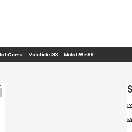
latiGame
Melatislot88
MelatiWin88
S
Po
Me