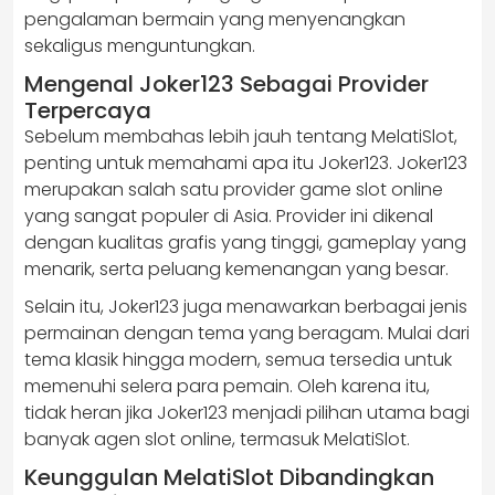
pengalaman bermain yang menyenangkan
sekaligus menguntungkan.
Mengenal Joker123 Sebagai Provider
Terpercaya
Sebelum membahas lebih jauh tentang MelatiSlot,
penting untuk memahami apa itu Joker123. Joker123
merupakan salah satu provider game slot online
yang sangat populer di Asia. Provider ini dikenal
dengan kualitas grafis yang tinggi, gameplay yang
menarik, serta peluang kemenangan yang besar.
Selain itu, Joker123 juga menawarkan berbagai jenis
permainan dengan tema yang beragam. Mulai dari
tema klasik hingga modern, semua tersedia untuk
memenuhi selera para pemain. Oleh karena itu,
tidak heran jika Joker123 menjadi pilihan utama bagi
banyak agen slot online, termasuk MelatiSlot.
Keunggulan MelatiSlot Dibandingkan