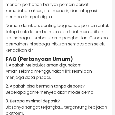
menarik perhatian banyak pemain berkat
kemudahan akses, fitur menarik, dan integrasi
dengan dompet digital.
Namun demikian, penting bagi setiap pemain untuk
tetap bijak dalam bermain dan tidak menjadikan
slot sebagai sumber utama penghasilan. Gunakan
permainan ini sebagai hiburan semata dan selalu
kendalikan diri.
FAQ (Pertanyaan Umum)
1. Apakah MelatiSlot aman digunakan?
Aman selama menggunakan link resmi dan
menjaga data pribadi.
2. Apakah bisa bermain tanpa deposit?
Beberapa game menyediakan mode demo.
3. Berapa minimal deposit?
Biasanya sangat terjangkau, tergantung kebijakan
platform.