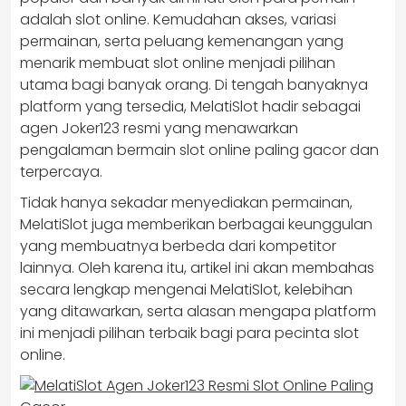
adalah slot online. Kemudahan akses, variasi
permainan, serta peluang kemenangan yang
menarik membuat slot online menjadi pilihan
utama bagi banyak orang. Di tengah banyaknya
platform yang tersedia, MelatiSlot hadir sebagai
agen Joker123 resmi yang menawarkan
pengalaman bermain slot online paling gacor dan
terpercaya.
Tidak hanya sekadar menyediakan permainan,
MelatiSlot juga memberikan berbagai keunggulan
yang membuatnya berbeda dari kompetitor
lainnya. Oleh karena itu, artikel ini akan membahas
secara lengkap mengenai MelatiSlot, kelebihan
yang ditawarkan, serta alasan mengapa platform
ini menjadi pilihan terbaik bagi para pecinta slot
online.