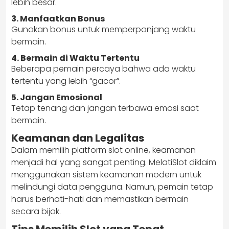
lebih besar.
3. Manfaatkan Bonus
Gunakan bonus untuk memperpanjang waktu
bermain.
4. Bermain di Waktu Tertentu
Beberapa pemain percaya bahwa ada waktu
tertentu yang lebih “gacor”.
5. Jangan Emosional
Tetap tenang dan jangan terbawa emosi saat
bermain.
Keamanan dan Legalitas
Dalam memilih platform slot online, keamanan
menjadi hal yang sangat penting. MelatiSlot diklaim
menggunakan sistem keamanan modern untuk
melindungi data pengguna. Namun, pemain tetap
harus berhati-hati dan memastikan bermain
secara bijak.