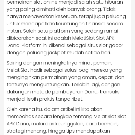
permainan slot online menjadi salah satu hiburan
yang paling diminati oleh banyak orang. Tidak
hanya menawarkan keseruan, tetapi juga peluang
untuk mendapatkan keuntungan finansial secara
instan. Salah satu platform yang sedang ramai
dibicarakan saat ini adalah MelatiSlot Slot APK
Dana. Platform ini dikenal sebagai situs slot gacor
dengan peluang jackpot mudah setiap hari.
Seiring dengan meningkatnya minat pemain,
MelatiSlot hadir sebagai solusi bagi mereka yang
menginginkan permainan yang aman, cepat, dan
tentunya menguntungkan. Terlebih lagi, dengan
dukungan metode pembayaran Dana, transaksi
menjadi lebih praktis tanpa ribet.
Oleh karena itu, dalam artikel ini kita akan
membahas secara lengkap tentang MelatiSlot Slot
APK Dana, mulai dari keunggulan, cara bermain,
strategi menang, hingga tips mendapatkan