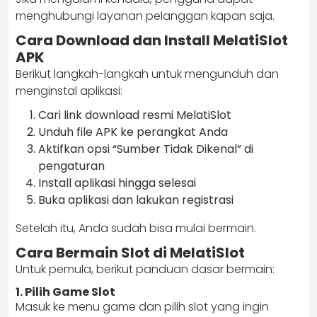
menghubungi layanan pelanggan kapan saja.
Cara Download dan Install MelatiSlot
APK
Berikut langkah-langkah untuk mengunduh dan
menginstal aplikasi:
Cari link download resmi MelatiSlot
Unduh file APK ke perangkat Anda
Aktifkan opsi “Sumber Tidak Dikenal” di
pengaturan
Install aplikasi hingga selesai
Buka aplikasi dan lakukan registrasi
Setelah itu, Anda sudah bisa mulai bermain.
Cara Bermain Slot di MelatiSlot
Untuk pemula, berikut panduan dasar bermain:
1. Pilih Game Slot
Masuk ke menu game dan pilih slot yang ingin