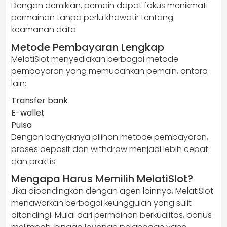
Dengan demikian, pemain dapat fokus menikmati
permainan tanpa perlu khawatir tentang
keamanan data.
Metode Pembayaran Lengkap
MelatiSlot menyediakan berbagai metode
pembayaran yang memudahkan pemain, antara
lain:
Transfer bank
E-wallet
Pulsa
Dengan banyaknya pilihan metode pembayaran,
proses deposit dan withdraw menjadi lebih cepat
dan praktis.
Mengapa Harus Memilih MelatiSlot?
Jika dibandingkan dengan agen lainnya, MelatiSlot
menawarkan berbagai keunggulan yang sulit
ditandingi. Mulai dari permainan berkualitas, bonus