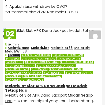
4. Apakah bisa withdraw ke OVO?
Ya, transaksi bisa dilakukan melalui OVO.
02
APR
2026
admin
MelatiGame
,
MelatiSlot
,
Melatislot88
,
Melatislt
,
MelatiWin88
APK SLOT
APK SLOT DANA TERBAIK
DAFTAR MELATISLOT DANA
DANA SLOT
GAME SLOT MUDAH MENANG
GAME SLOT ONLINE
JACKPOT SLOT
MELATISLOT SLOT APK DANA
SITUS SLOT GACOR HARI INI
SITUS SLOT TERPERCAYA
SLOT APK DANA JACKPOT MUDAH
SLOT DEPOSIT DANA
SLOT GACOR
SLOT GACOR DEPOSIT DANA
SLOT GACOR JACKPOT HARIAN
SLOT INDONESIA
SLOT MUDAH MENANG
SLOT ONLINE
SLOT ONLINE DANA TERPERCAYA
SLOT ONLINE TERPERCAYA 2026
MelatiSlot Slot APK Dana Jackpot Mudah
Setiap Hari
MelatiSlot Slot APK Dana Jackpot Mudah Setiap
Hari
–
Dalam era digital yang terus berkembang,