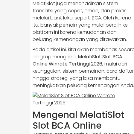
MelatiSlot juga menghadirkan sistem
transaksi yang cepat, aman, dan praktis
melalui bank lokal seperti BCA. Oleh karena
itu, banyak pemain yang mulai beralih ke
platform ini karena kemudahan dan
peluang kemenangan yang ditawarkan.
Pada artikel ini, kita akan membahas secar
lengkap mengenai
MelatiSlot Slot BCA
Online Winrate Tertinggi 2026
, mulai dari
keunggulan, sistem permainan, cara daftar
hingga strategi yang bisa membantu
meningkatkan peluang kemenangan Anda.
Mengenal MelatiSlot
Slot BCA Online