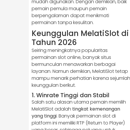
mudah digunakan. Dengan demikian, baik
pemain pemula maupun pemain
berpengalaman dapat menikmati
permainan tanpa kesulitan.
Keunggulan MelatiSlot di
Tahun 2026
Seiring meningkatnya popularitas
permainan slot online, banyak situs
bermunculan menawarkan berbagai
layanan. Namun demikian, MelatiSlot tetap
mampu menarik perhatian karena sejumla
keunggulan berikut.
1. Winrate Tinggi dan Stabil
Salah satu alasan utama pemain memilih
MelatiSlot adalah
tingkat kemenangan
yang tinggi
. Banyak permainan slot di
platform ini memiliki RTP (Return to Player)
yang besar, sehingga peluang untuk