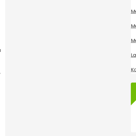
Me
Me
Me
a
L
Ko
,