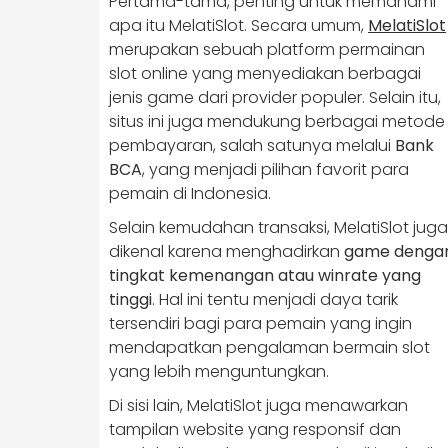
Pertama-tama, penting untuk memahami
apa itu MelatiSlot. Secara umum,
MelatiSlot
merupakan sebuah platform permainan
slot online yang menyediakan berbagai
jenis game dari provider populer. Selain itu,
situs ini juga mendukung berbagai metode
pembayaran, salah satunya melalui
Bank
BCA
, yang menjadi pilihan favorit para
pemain di Indonesia.
Selain kemudahan transaksi, MelatiSlot juga
dikenal karena menghadirkan
game denga
tingkat kemenangan atau winrate yang
tinggi
. Hal ini tentu menjadi daya tarik
tersendiri bagi para pemain yang ingin
mendapatkan pengalaman bermain slot
yang lebih menguntungkan.
Di sisi lain, MelatiSlot juga menawarkan
tampilan website yang responsif dan