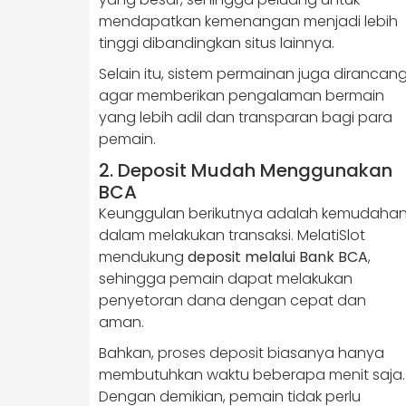
mendapatkan kemenangan menjadi lebih
tinggi dibandingkan situs lainnya.
Selain itu, sistem permainan juga dirancan
agar memberikan pengalaman bermain
yang lebih adil dan transparan bagi para
pemain.
2. Deposit Mudah Menggunakan
BCA
Keunggulan berikutnya adalah kemudaha
dalam melakukan transaksi. MelatiSlot
mendukung
deposit melalui Bank BCA
,
sehingga pemain dapat melakukan
penyetoran dana dengan cepat dan
aman.
Bahkan, proses deposit biasanya hanya
membutuhkan waktu beberapa menit saja.
Dengan demikian, pemain tidak perlu