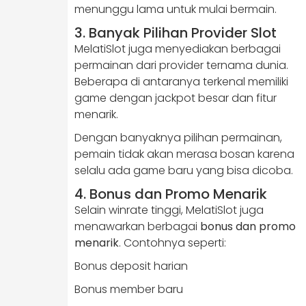
menunggu lama untuk mulai bermain.
3. Banyak Pilihan Provider Slot
MelatiSlot juga menyediakan berbagai
permainan dari provider ternama dunia.
Beberapa di antaranya terkenal memiliki
game dengan jackpot besar dan fitur
menarik.
Dengan banyaknya pilihan permainan,
pemain tidak akan merasa bosan karena
selalu ada game baru yang bisa dicoba.
4. Bonus dan Promo Menarik
Selain winrate tinggi, MelatiSlot juga
menawarkan berbagai
bonus dan promo
menarik
. Contohnya seperti:
Bonus deposit harian
Bonus member baru