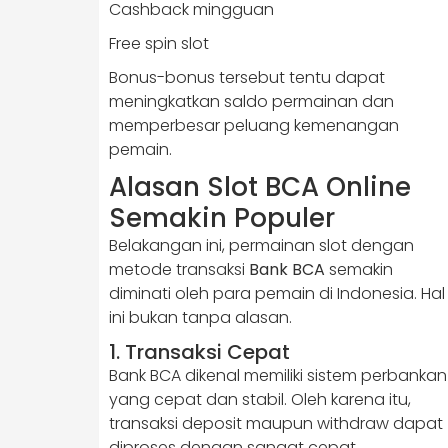
Cashback mingguan
Free spin slot
Bonus-bonus tersebut tentu dapat
meningkatkan saldo permainan dan
memperbesar peluang kemenangan
pemain.
Alasan Slot BCA Online
Semakin Populer
Belakangan ini, permainan slot dengan
metode transaksi
Bank BCA
semakin
diminati oleh para pemain di Indonesia. Hal
ini bukan tanpa alasan.
1. Transaksi Cepat
Bank BCA dikenal memiliki sistem perbankan
yang cepat dan stabil. Oleh karena itu,
transaksi deposit maupun withdraw dapat
diproses dengan sangat cepat.