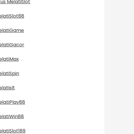
tus MelatiSlot
latiSlot88
elatiGame
elatiGacor
elatiMax
latiSpin
latislt
latiPlay88
elatiWin88
latiSlot189